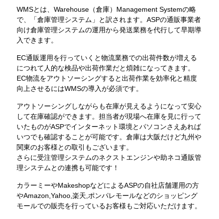
WMSとは、Warehouse（倉庫）Management Systemの略
で、「倉庫管理システム」と訳されます。ASPの通販事業者
向け倉庫管理システムの運用から発送業務を代行して早期導
入できます。
EC通販運用を行っていくと物流業務での出荷件数が増える
につれて人的な検品や出荷作業だと煩雑になってきます。
EC物流をアウトソーシングすると出荷作業を効率化と精度
向上させるにはWMSの導入が必須です。
アウトソーシングしながらも在庫が見えるようになって安心
して在庫確認ができます。担当者が現場へ在庫を見に行って
いたものがASPでインターネット環境とパソコンさえあれば
いつでも確認することが可能です。倉庫は大阪だけど九州や
関東のお客様との取引もございます。
さらに受注管理システムのネクストエンジンや助ネコ通販管
理システムとの連携も可能です！
カラーミーやMakeshopなどによるASPの自社店舗運用の方
やAmazon,Yahoo,楽天,ポンパレモールなどのショッピング
モールでの販売を行っているお客様もご対応いただけます。