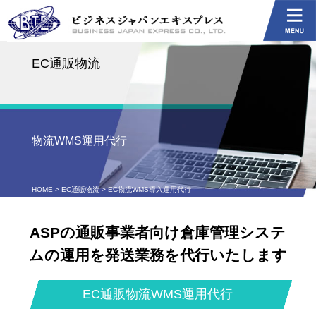
EC通販物流
物流WMS運用代行
HOME
>
EC通販物流
> EC物流WMS導入運用代行
ASPの通販事業者向け倉庫管理システ
ムの運用を発送業務を代行いたします
EC通販物流WMS運用代行